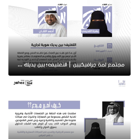
مجتمع لمة جرافيكيين | التغليف؛ بين يديك هوية تجارية