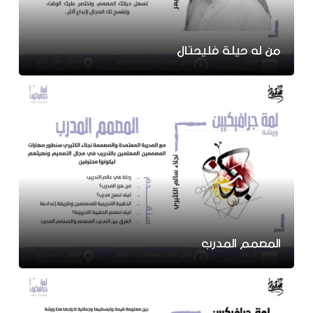
من له حيلة فليحتال
المصمم المدرب