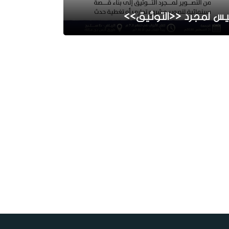
يس لمجرد <<التوثيق>>