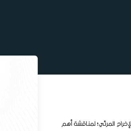
إخراج المرئي؛ لمناقشة أهم