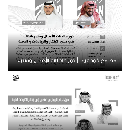
مجتمع كود قراي | دور حاضنات الأعمال ومسرعاتها في دعم الابتكار والريادة في الصحة