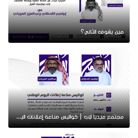
مين يشوف الثاني؟
مجتمع ميديا لاب | كواليس صناعة إعلانات اليوم الوطني