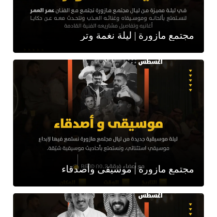
مجتمع مازورة | ليلة نغمة وتر
مجتمع مازورة | موسيقى وأصدقاء