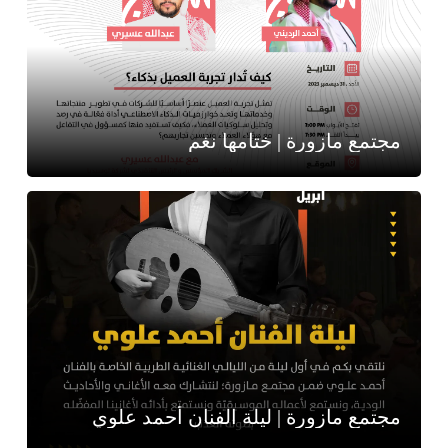
مجتمع مازورة | ختامها نغم
مجتمع مازورة | ليلة الفنان أحمد علوي