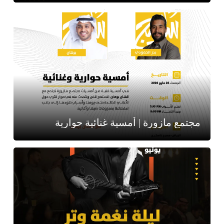
مجتمع مازورة | أمسية غنائية حوارية