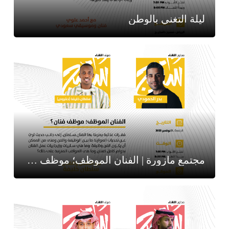
ليلة التغني بالوطن
مجتمع مازورة | الفنان الموظف؛ موظف فنان؟