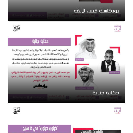
بودكاست قبس لايف
حكاية جناية